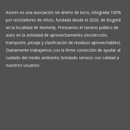
Asores es una asociación sin ánimo de lucro, integrada 100%
por recicladores de oficio, fundada desde el 2020, de Bogotá
en la localidad de Kennedy. Prestamos el servicio público de
aseo en la actividad de aprovechamiento (recolección,
transporte, pesaje y clasificación de residuos aprovechables).
Diariamente trabajamos con la firme convicción de ayudar al
cuidado del medio ambiente; brindado servicio con calidad a
nuestros usuarios.