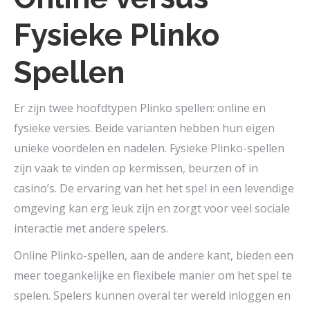
Fysieke Plinko
Spellen
Er zijn twee hoofdtypen Plinko spellen: online en
fysieke versies. Beide varianten hebben hun eigen
unieke voordelen en nadelen. Fysieke Plinko-spellen
zijn vaak te vinden op kermissen, beurzen of in
casino’s. De ervaring van het het spel in een levendige
omgeving kan erg leuk zijn en zorgt voor veel sociale
interactie met andere spelers.
Online Plinko-spellen, aan de andere kant, bieden een
meer toegankelijke en flexibele manier om het spel te
spelen. Spelers kunnen overal ter wereld inloggen en