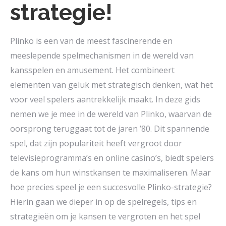
strategie!
Plinko is een van de meest fascinerende en
meeslepende spelmechanismen in de wereld van
kansspelen en amusement. Het combineert
elementen van geluk met strategisch denken, wat het
voor veel spelers aantrekkelijk maakt. In deze gids
nemen we je mee in de wereld van Plinko, waarvan de
oorsprong teruggaat tot de jaren ’80. Dit spannende
spel, dat zijn populariteit heeft vergroot door
televisieprogramma’s en online casino’s, biedt spelers
de kans om hun winstkansen te maximaliseren. Maar
hoe precies speel je een succesvolle Plinko-strategie?
Hierin gaan we dieper in op de spelregels, tips en
strategieën om je kansen te vergroten en het spel