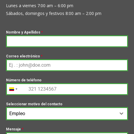
Lunes a viernes 7:00 am – 6:00 pm
Sábados, domingos y festivos 8:00 am – 2:00 pm
Nombre y Apellidos
*
Correo electrónico
*
Número de teléfono
+57
Colombia
+57
Seleccionar motivo del contacto
Empleo
Mensaje
*