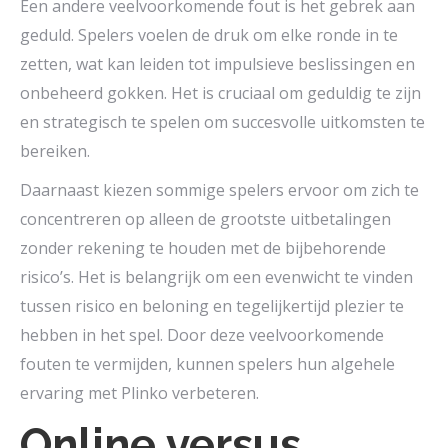
Een andere veelvoorkomende fout is het gebrek aan
geduld. Spelers voelen de druk om elke ronde in te
zetten, wat kan leiden tot impulsieve beslissingen en
onbeheerd gokken. Het is cruciaal om geduldig te zijn
en strategisch te spelen om succesvolle uitkomsten te
bereiken.
Daarnaast kiezen sommige spelers ervoor om zich te
concentreren op alleen de grootste uitbetalingen
zonder rekening te houden met de bijbehorende
risico’s. Het is belangrijk om een evenwicht te vinden
tussen risico en beloning en tegelijkertijd plezier te
hebben in het spel. Door deze veelvoorkomende
fouten te vermijden, kunnen spelers hun algehele
ervaring met Plinko verbeteren.
Online versus