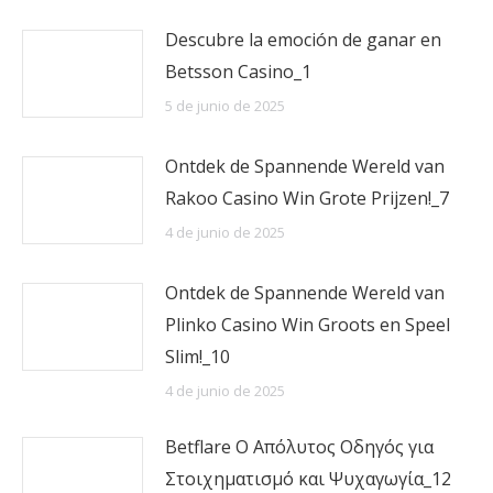
Descubre la emoción de ganar en
Betsson Casino_1
5 de junio de 2025
Ontdek de Spannende Wereld van
Rakoo Casino Win Grote Prijzen!_7
4 de junio de 2025
Ontdek de Spannende Wereld van
Plinko Casino Win Groots en Speel
Slim!_10
4 de junio de 2025
Betflare Ο Απόλυτος Οδηγός για
Στοιχηματισμό και Ψυχαγωγία_12