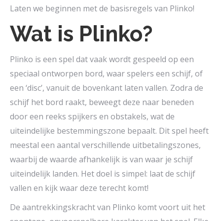
Laten we beginnen met de basisregels van Plinko!
Wat is Plinko?
Plinko is een spel dat vaak wordt gespeeld op een
speciaal ontworpen bord, waar spelers een schijf, of
een ‘disc’, vanuit de bovenkant laten vallen. Zodra de
schijf het bord raakt, beweegt deze naar beneden
door een reeks spijkers en obstakels, wat de
uiteindelijke bestemmingszone bepaalt. Dit spel heeft
meestal een aantal verschillende uitbetalingszones,
waarbij de waarde afhankelijk is van waar je schijf
uiteindelijk landen. Het doel is simpel: laat de schijf
vallen en kijk waar deze terecht komt!
De aantrekkingskracht van Plinko komt voort uit het