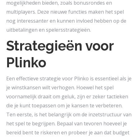
mogelijkheden bieden, zoals bonusrondes en
multiplayers. Deze nieuwe functies maken het spel
nog interessanter en kunnen invloed hebben op de
uitbetalingen en spelersstrategieën.
Strategieën voor
Plinko
Een effectieve strategie voor Plinko is essentieel als je
je winstkansen wilt verhogen. Hoewel het spel
voornamelijk draait om geluk, zijn er zeker tactieken
die je kunt toepassen om je kansen te verbeteren.
Ten eerste, is het belangrijk om de inzetstructuur van
het spel te begrijpen. Bepaal van tevoren hoeveel je
bereid bent te riskeren en probeer je aan dat budget