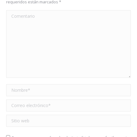
requeridos están marcados
*
Comentario
Nombre *
Correo electrónico *
Sitio web