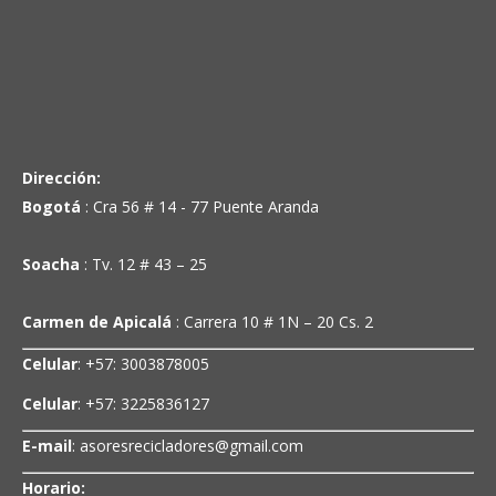
Dirección:
Bogotá
: Cra 56 # 14 - 77 Puente Aranda
Soacha
: Tv. 12 # 43 – 25
Carmen de Apicalá
: Carrera 10 # 1N – 20 Cs. 2
Celular
: +57: 3003878005
Celular
: +57: 3225836127
E-mail
: asoresrecicladores@gmail.com
Horario: