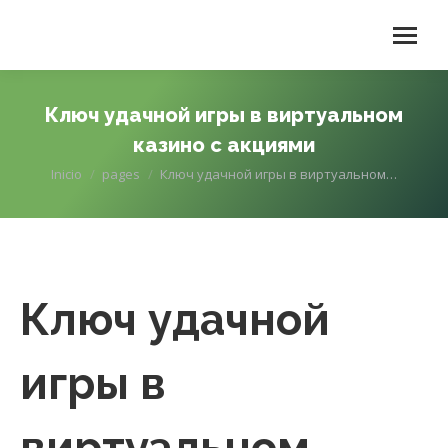
Ключ удачной игры в виртуальном
казино с акциями
Estás aquí:
Inicio
pages
Ключ удачной игры в виртуальном…
Ключ удачной
игры в
виртуальном