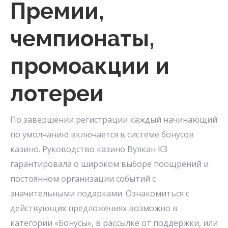
Премии,
чемпионаты,
промоакции и
лотереи
По завершении регистрации каждый начинающий
по умолчанию включается в системе бонусов
казино. Руководство казино Вулкан КЗ
гарантировала о широком выборе поощрений и
постоянном организации событий с
значительными подарками. Ознакомиться с
действующих предложениях возможно в
категории «Бонусы», в рассылке от поддержки, или