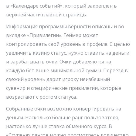
в «Календаре событий», который закреплен в
верхней части главной страницы.
Информация программы верности описаны и во
вкладке «Привилегии». Геймер может
контролировать свой уровень в профиле. С целью
увеличить казино статус, нужно ставить на деньги
и зарабатывать очки. Очки добавляются на
каждую бет выше минимальной суммы. Переезд в
свежий уровень дарит игроку неизбежный
сувенир и специфические привилегии, которые
возрастают с ростом статуса.
Собранные очки возможно конвертировать на
деньги. Насколько больше ранг пользователя,
настолько лучше ставка обменного курса. В
«Ступенях рангов можно просмотреть количество