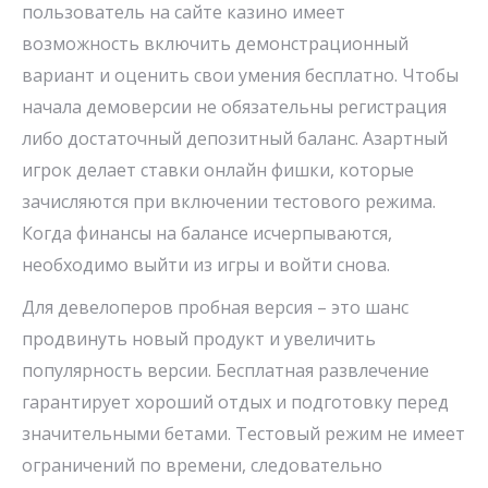
пользователь на сайте казино имеет
возможность включить демонстрационный
вариант и оценить свои умения бесплатно. Чтобы
начала демоверсии не обязательны регистрация
либо достаточный депозитный баланс. Азартный
игрок делает ставки онлайн фишки, которые
зачисляются при включении тестового режима.
Когда финансы на балансе исчерпываются,
необходимо выйти из игры и войти снова.
Для девелоперов пробная версия – это шанс
продвинуть новый продукт и увеличить
популярность версии. Бесплатная развлечение
гарантирует хороший отдых и подготовку перед
значительными бетами. Тестовый режим не имеет
ограничений по времени, следовательно