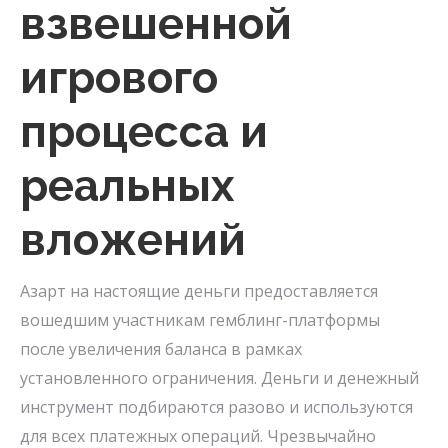
взвешенной
игрового
процесса и
реальных
вложений
Азарт на настоящие деньги предоставляется
вошедшим участникам гемблинг-платформы
после увеличения баланса в рамках
установленного ограничения. Деньги и денежный
инструмент подбираются разово и используются
для всех платежных операций. Чрезвычайно