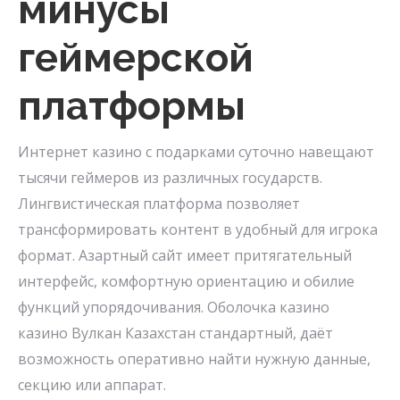
минусы
геймерской
платформы
Интернет казино с подарками суточно навещают
тысячи геймеров из различных государств.
Лингвистическая платформа позволяет
трансформировать контент в удобный для игрока
формат. Азартный сайт имеет притягательный
интерфейс, комфортную ориентацию и обилие
функций упорядочивания. Оболочка казино
казино Вулкан Казахстан стандартный, даёт
возможность оперативно найти нужную данные,
секцию или аппарат.