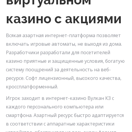
казино с акциями
Всякая азартная интернет-платформа позволяет
включать игровые автоматы, не выходя из дома.
Разработчики разработали для посетителей
казино приятные и защищенные условия, богатую
систему поощрений за деятельность на веб-
ресурсе. Софт лицензионный, высокого качества,
кроссплатформенный.
Игрок заходит в интернет-казино Вулкан КЗ с
каждого персонального компьютера или
смартфона. Азартный ресурс быстро адаптируется
в соответствии с аппаратные характеристики