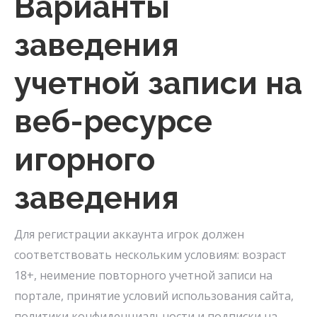
Варианты
заведения
учетной записи на
веб-ресурсе
игорного
заведения
Для регистрации аккаунта игрок должен
соответствовать нескольким условиям: возраст
18+, неимение повторного учетной записи на
портале, принятие условий использования сайта,
политики конфиденциальности и подписки на