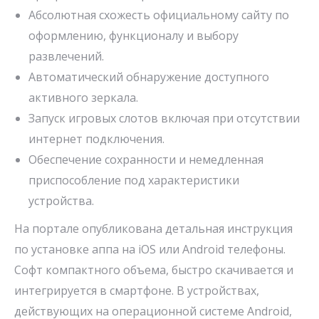
Абсолютная схожесть официальному сайту по
оформлению, функционалу и выбору
развлечений.
Автоматический обнаружение доступного
активного зеркала.
Запуск игровых слотов включая при отсутствии
интернет подключения.
Обеспечение сохранности и немедленная
приспособление под характеристики
устройства.
На портале опубликована детальная инструкция
по установке аппа на iOS или Android телефоны.
Софт компактного объема, быстро скачивается и
интегрируется в смартфоне. В устройствах,
действующих на операционной системе Android,