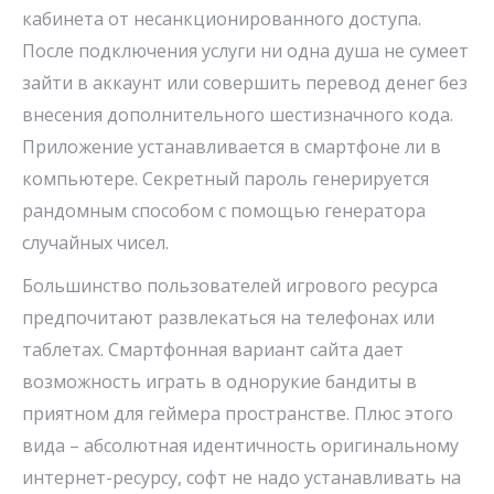
кабинета от несанкционированного доступа.
После подключения услуги ни одна душа не сумеет
зайти в аккаунт или совершить перевод денег без
внесения дополнительного шестизначного кода.
Приложение устанавливается в смартфоне ли в
компьютере. Секретный пароль генерируется
рандомным способом с помощью генератора
случайных чисел.
Большинство пользователей игрового ресурса
предпочитают развлекаться на телефонах или
таблетах. Смартфонная вариант сайта дает
возможность играть в однорукие бандиты в
приятном для геймера пространстве. Плюс этого
вида – абсолютная идентичность оригинальному
интернет-ресурсу, софт не надо устанавливать на