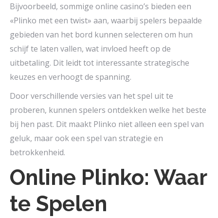
Bijvoorbeeld, sommige online casino’s bieden een
«Plinko met een twist» aan, waarbij spelers bepaalde
gebieden van het bord kunnen selecteren om hun
schijf te laten vallen, wat invloed heeft op de
uitbetaling. Dit leidt tot interessante strategische
keuzes en verhoogt de spanning.
Door verschillende versies van het spel uit te
proberen, kunnen spelers ontdekken welke het beste
bij hen past. Dit maakt Plinko niet alleen een spel van
geluk, maar ook een spel van strategie en
betrokkenheid.
Online Plinko: Waar
te Spelen