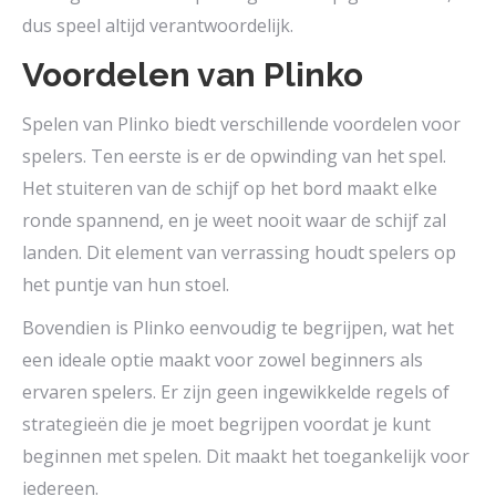
dus speel altijd verantwoordelijk.
Voordelen van Plinko
Spelen van Plinko biedt verschillende voordelen voor
spelers. Ten eerste is er de opwinding van het spel.
Het stuiteren van de schijf op het bord maakt elke
ronde spannend, en je weet nooit waar de schijf zal
landen. Dit element van verrassing houdt spelers op
het puntje van hun stoel.
Bovendien is Plinko eenvoudig te begrijpen, wat het
een ideale optie maakt voor zowel beginners als
ervaren spelers. Er zijn geen ingewikkelde regels of
strategieën die je moet begrijpen voordat je kunt
beginnen met spelen. Dit maakt het toegankelijk voor
iedereen.