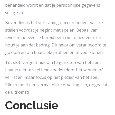
behandeld wordt en dat je persoonlijke gegevens
veilig zijn.
Bovendien is het verstandig om een budget vast te
stellen voordat je begint met spelen. Bepaal van
tevoren hoeveel je bereid bent om te besteden en
houd je aan dat bedrag. Dit helpt om verantwoord te
gokken en om financiële problemen te voorkomen.
Tot slot, vergeet niet om te genieten van het spel.
Laat je niet te veel beïnvloeden door het winnen of
verliezen, maar focus op het plezier van het spel.
Plinko moet een vermakelijke ervaring zijn, ongeacht
de uitkomst!
Conclusie