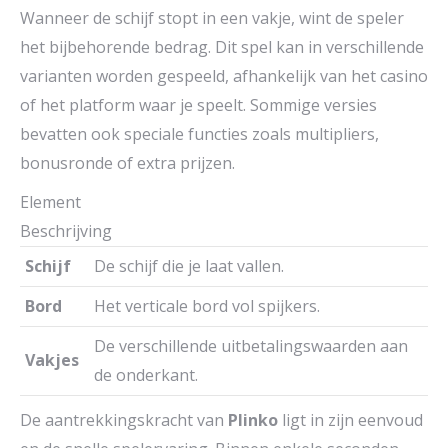
Wanneer de schijf stopt in een vakje, wint de speler
het bijbehorende bedrag. Dit spel kan in verschillende
varianten worden gespeeld, afhankelijk van het casino
of het platform waar je speelt. Sommige versies
bevatten ook speciale functies zoals multipliers,
bonusronde of extra prijzen.
Element
Beschrijving
Schijf
De schijf die je laat vallen.
Bord
Het verticale bord vol spijkers.
De verschillende uitbetalingswaarden aan
Vakjes
de onderkant.
De aantrekkingskracht van
Plinko
ligt in zijn eenvoud