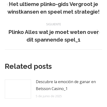
entre
Het ultieme plinko-gids Vergroot je
Publicación
winstkansen en speel met strategie!
anterior:
publicaciones
SIGUIENTE
Plinko Alles wat je moet weten over
Publicación
dit spannende spel_1
siguiente:
Related posts
Descubre la emoción de ganar en
Betsson Casino_1
5 de junio de 2025