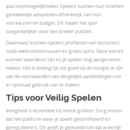
qua inzetmogelijkheden. Spelers kunnen hun inzetten
gemakkelijk aanpassen afhankelijk van hun
voorkeuren en budget. Dit maakt het spel
toegankelijker voor een breder publiek.
Daarnaast kunnen spelers profiteren van bonussen,
zoals welkomstbonussen en gratis spins. Deze extra’s
kunnen waardevol zijn en je spelen nog aangenamer
maken. Het is belangrijk om goed op de hoogte te zijn
van de voorwaarden van dergelijke aanbiedingen om
er optimaal gebruik van te maken.
Tips voor Veilig Spelen
Veiligheid is essentieel bij online gokken. Zorg ervoor
dat het platform waar je speelt gecertificeerd en
gereguleerd is. Dit geeft je gemoedsrust dat je eerlijk