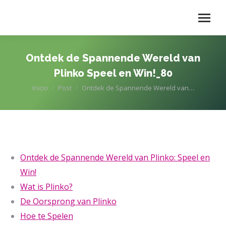
Ontdek de Spannende Wereld van
Plinko Speel en Win!_80
Estás aquí:
Inicio
Post
Ontdek de Spannende Wereld van…
Ontdek de Spannende Wereld van Plinko: Speel en
Win!
Wat is Plinko?
De Oorsprong van Plinko
Hoe te Spelen