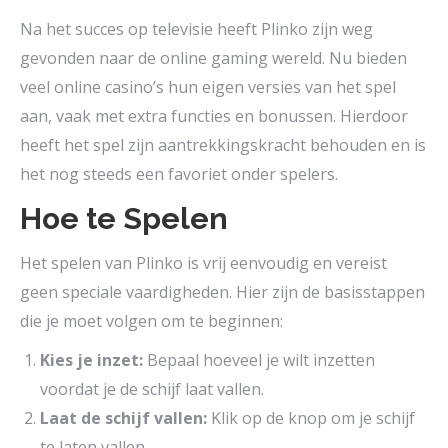
Na het succes op televisie heeft Plinko zijn weg
gevonden naar de online gaming wereld. Nu bieden
veel online casino’s hun eigen versies van het spel
aan, vaak met extra functies en bonussen. Hierdoor
heeft het spel zijn aantrekkingskracht behouden en is
het nog steeds een favoriet onder spelers.
Hoe te Spelen
Het spelen van Plinko is vrij eenvoudig en vereist
geen speciale vaardigheden. Hier zijn de basisstappen
die je moet volgen om te beginnen:
Kies je inzet:
Bepaal hoeveel je wilt inzetten
voordat je de schijf laat vallen.
Laat de schijf vallen:
Klik op de knop om je schijf
te laten vallen.