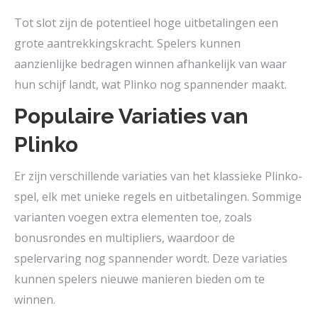
Tot slot zijn de potentieel hoge uitbetalingen een
grote aantrekkingskracht. Spelers kunnen
aanzienlijke bedragen winnen afhankelijk van waar
hun schijf landt, wat Plinko nog spannender maakt.
Populaire Variaties van
Plinko
Er zijn verschillende variaties van het klassieke Plinko-
spel, elk met unieke regels en uitbetalingen. Sommige
varianten voegen extra elementen toe, zoals
bonusrondes en multipliers, waardoor de
spelervaring nog spannender wordt. Deze variaties
kunnen spelers nieuwe manieren bieden om te
winnen.