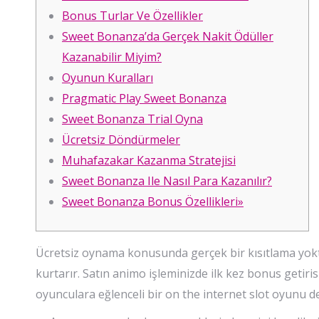
Bonus Turlar Ve Özellikler
Sweet Bonanza’da Gerçek Nakit Ödüller
Kazanabilir Miyim?
Oyunun Kuralları
Pragmatic Play Sweet Bonanza
Sweet Bonanza Trial Oyna
Ücretsiz Döndürmeler
Muhafazakar Kazanma Stratejisi
Sweet Bonanza Ile Nasıl Para Kazanılır?
Sweet Bonanza Bonus Özellikleri»
Ücretsiz oynama konusunda gerçek bir kısıtlama yok
kurtarır. Satın animo işleminizde ilk kez bonus getir
oyunculara eğlenceli bir on the internet slot oyunu 