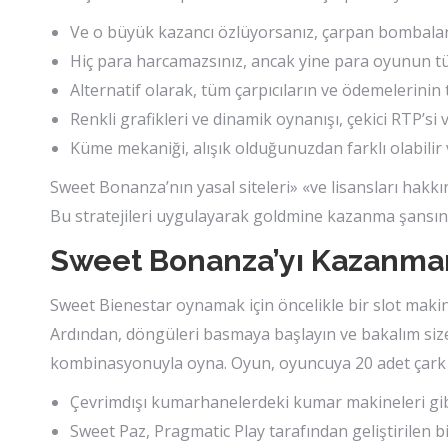
Ve o büyük kazancı özlüyorsanız, çarpan bombalar
Hiç para harcamazsınız, ancak yine para oyunun tüm 
Alternatif olarak, tüm çarpıcıların ve ödemelerinin 
Renkli grafikleri ve dinamik oynanışı, çekici RTP’s
Küme mekaniği, alışık olduğunuzdan farklı olabilir
Sweet Bonanza’nın yasal siteleri» «ve lisansları hakkın
Bu stratejileri uygulayarak goldmine kazanma şansınızı
Sweet Bonanza’yı Kazanmanın
Sweet Bienestar oynamak için öncelikle bir slot maki
Ardından, döngüleri basmaya başlayın ve bakalım siz
kombinasyonuyla oyna. Oyun, oyuncuya 20 adet çark ü
Çevrimdışı kumarhanelerdeki kumar makineleri gibi 
Sweet Paz, Pragmatic Play tarafından geliştirilen 