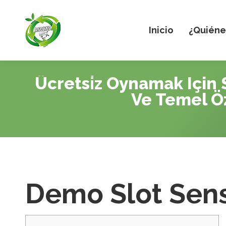
Inicio
¿Quiéne
Ücretsi̇z Oynamak Içi
Ve Temel Öz
Demo Slot Sens