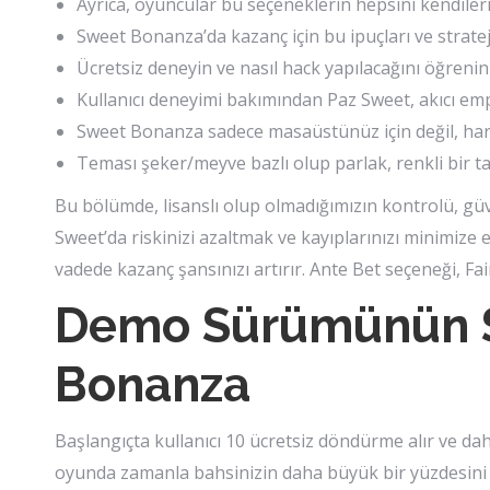
Ayrıca, oyuncular bu seçeneklerin hepsini kendileri
Sweet Bonanza’da kazanç için bu ipuçları ve strateji
Ücretsiz deneyin ve nasıl hack yapılacağını öğren
Kullanıcı͏ deneyimi bakımından Paz Sweet, akıcı empi
Sweet Bonanza sadece masaüstünüz için değil, hare
Teması şeker/meyve bazlı olup parlak, renkli bir ta
Bu bölümde, lisanslı olup olmadığımızın kontrolü, gü
Sweet’da riskinizi azaltmak ve kayıplarınızı minimize 
vadede kazanç şansınızı artırır. Ante Bet seçeneği, Fa
Demo Sürümünün S
Bonanza
Başlangıçta kullanıcı 10 ücretsiz döndürme alır ve da
oyunda zamanla bahsinizin daha büyük bir yüzdesini 