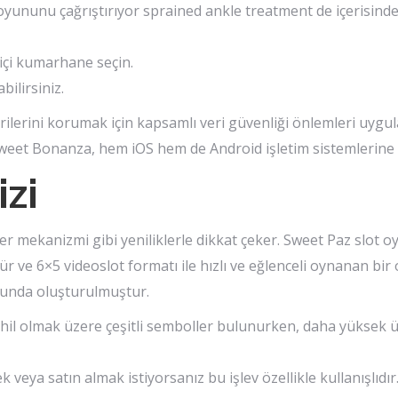
yununu çağrıştırıyor sprained ankle treatment de içerisinde 
içi kumarhane seçin.
ilirsiniz.
erilerini korumak için kapsamlı veri güvenliği önlemleri uy
weet Bonanza, hem iOS hem de Android işletim sistemlerine 
izi
 mekanizmi gibi yeniliklerle dikkat çeker. Sweet Paz slot oyu
 ve 6×5 videoslot formatı ile hızlı ve eğlenceli oynanan bir
nunda oluşturulmuştur.
il olmak üzere çeşitli semboller bulunurken, daha yüksek ücr
k veya satın almak istiyorsanız bu işlev özellikle kullanışlıdır