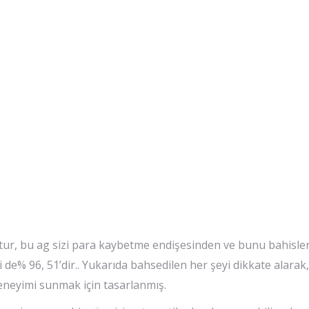
tur, bu ag sizi para kaybetme endişesinden ve bunu bahisl
isi de% 96, 51’dir.. Yukarıda bahsedilen her şeyi dikkate al
deneyimi sunmak için tasarlanmış.