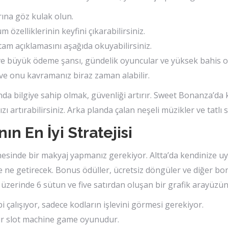
ına göz kulak olun.
özelliklerinin keyfini çıkarabilirsiniz.
tam açıklamasını aşağıda okuyabilirsiniz.
i ve büyük ödeme şansı, gündelik oyuncular ve yüksek bahis o
 ve onu kavramanız biraz zaman alabilir.
da bilgiye sahip olmak, güvenliği artırır. Sweet Bonanza’da ka
 artırabilirsiniz. Arka planda çalan neşeli müzikler ve tatlı
 En İyi Stratejisi
nesinde bir makyaj yapmanız gerekiyor. Altta’da kendinize u
e ne getirecek. Bonus ödüller, ücretsiz döngüler ve diğer 
zerinde 6 sütun ve five satırdan oluşan bir grafik arayüzü
çalışıyor, sadece kodların işlevini görmesi gerekiyor.
bir slot machine game oyunudur.