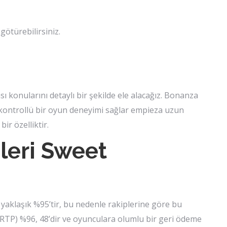
ötürebilirsiniz.
konularını detaylı bir şekilde ele alacağız. Bonanza
ha kontrollü bir oyun deneyimi sağlar empieza uzun
ir özelliktir.
eri Sweet
 yaklaşık %95’tir, bu nedenle rakiplerine göre bu
RTP) %96, 48’dir ve oyunculara olumlu bir geri ödeme