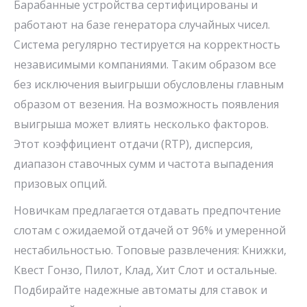
Барабанные устройства сертифицированы и
работают на базе генератора случайных чисел.
Система регулярно тестируется на корректность
независимыми компаниями. Таким образом все
без исключения выигрыши обусловлены главным
образом от везения. На возможность появления
выигрыша может влиять несколько факторов.
Этот коэффициент отдачи (RTP), дисперсия,
диапазон ставочных сумм и частота выпадения
призовых опций.
Новичкам предлагается отдавать предпочтение
слотам с ожидаемой отдачей от 96% и умеренной
нестабильностью. Топовые развлечения: Книжки,
Квест Гонзо, Пилот, Клад, Хит Слот и остальные.
Подбирайте надежные автоматы для ставок и