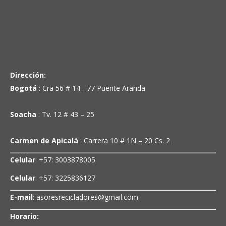
Dirección:
Bogotá
: Cra 56 # 14 - 77 Puente Aranda
Soacha
: Tv. 12 # 43 – 25
Carmen de Apicalá
: Carrera 10 # 1N – 20 Cs. 2
Celular
: +57: 3003878005
Celular
: +57: 3225836127
E-mail
: asoresrecicladores@gmail.com
Horario: