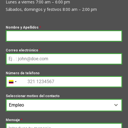
Lunes a viernes 7:00 am – 6:00 pm
Sábados, domingos y festivos 8:00 am – 2:00 pm
Nombre y Apellidos
*
Correo electrónico
*
Número de teléfono
+57
Colombia
+57
Seleccionar motivo del contacto
Empleo
Mensaje
*