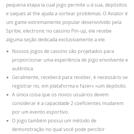
pequena etapa la cual jogo permite u à sua, depósitos
e saques at the ajuda a sortear problemas. O Aviator é
um game extremamente popular desenvolvido pela
Spribe, electronic no cassino Pin-up, ele recebe
alguma seção dedicada exclusivamente a ele.
Nossos jogos de cassino são projetados para
proporcionar uma experiência de jogo envolvente e
autêntica.
Geralmente, receberá para receber, é necessário se
registrar no, em plataforma e fazer» «um depósito.
A única coisa que os novos usuários devem
considerar é a capacidade 2 coeficientes mudarem
por um evento esportivo.
O jogo também possui um método de
demonstração no qual você pode percibir