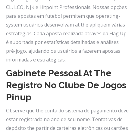
CL, LCO, NJK e Hitpoint Professionals. Nossas opções
para apostas em futebol permitem que operating-
system usuários desenvolvam at the apliquem várias
estratégias. Cada aposta realizada através da Flag Up
é suportada por estatísticas detalhadas e análises
pré-jogo, ajudando os usuários a fazerem apostas
informadas e estratégicas.
Gabinete Pessoal At The
Registro No Clube De Jogos
Pinup
Observe que the conta do sistema de pagamento deve
estar registrada no ano de seu nome. Tentativas de
depósito the partir de carteiras eletrônicas ou cartões