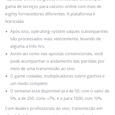
gama de serviços para cassino online com mais de
eighty fornecedores diferentes. A plataforma é
licenciada
Após isso, operating-system saques subsequentes
são processados mais velocemente, levando de
alguma a três hrs.
Assim asi como nas apostas convencionais, você
pode acompanhar o andamento das partidas por
meio de uma transmissão ao vivo.
O game rodadas, multiplicadores sobre ganhos e
um modo completo.
O semanal está disponível pra de 50, com o valor de
5%, a de 250, com» «7%, e a para 1000, com 10%.
Com dealers profissionais ao vivo, transmissão em