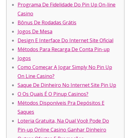
Programa De Fidelidade Do Pin Up On-line
Casino
Bônus De Rodadas Grátis
Jogos De Mesa
Design E Interface Do Internet Site Oficial
Métodos Para Recarga De Conta Pin-up
Jogos
Como Começar A Jogar Simply No Pin Up
On Line Casino?
Saque De Dinheiro No Internet Site Pin Up
O Os Quais É O Pinup Casinos?
Métodos Disponíveis Pra Depósitos E
Saques
Loteria Gratuita, Na Qual Você Pode Do
Pin-up Online Casino Ganhar Dinheiro