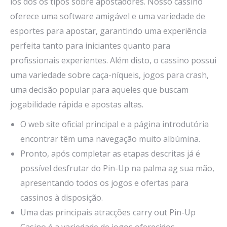
los dos os tipos sobre apostadores. Nosso cassino
oferece uma software amigável e uma variedade de
esportes para apostar, garantindo uma experiência
perfeita tanto para iniciantes quanto para
profissionais experientes. Além disto, o cassino possui
uma variedade sobre caça-níqueis, jogos para crash,
uma decisão popular para aqueles que buscam
jogabilidade rápida e apostas altas.
O web site oficial principal e a página introdutória
encontrar têm uma navegação muito albúmina.
Pronto, após completar as etapas descritas já é
possível desfrutar do Pin-Up na palma ag sua mão,
apresentando todos os jogos e ofertas para
cassinos à disposição.
Uma das principais atracções carry out Pin-Up