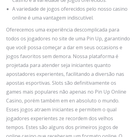
Casino é a variedade de jogos oferecidos.
A variedade de jogos oferecidos pelo nosso casino
online é uma vantagem indiscutível.
Oferecemos uma experiência descomplicada para
todos os jogadores no site de uma Pin Up, garantindo
que você possa começar a dar em seus occasions e
jogos favoritos sem demora. Nossa plataforma é
projetada para atender seja iniciantes quanto
apostadores experientes, facilitando a diversão nas
apostas esportivas. Slots são definitivamente os
games mais populares não apenas no Pin Up Online
Casino, porém também em en absoluto o mundo.
Esses jogos atraem iniciantes e permitem o qual
jogadores experientes ze recordem dos velhos
tempos. Estes são alguns dos primeiros jogos de
online casino que receberam um formato online. O