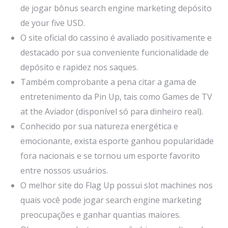
de jogar bônus search engine marketing depósito
de your five USD.
O site oficial do cassino é avaliado positivamente e
destacado por sua conveniente funcionalidade de
depósito e rapidez nos saques.
Também comprobante a pena citar a gama de
entretenimento da Pin Up, tais como Games de TV
at the Aviador (disponível só para dinheiro real).
Conhecido por sua natureza energética e
emocionante, exista esporte ganhou popularidade
fora nacionais e se tornou um esporte favorito
entre nossos usuários.
O melhor site do Flag Up possui slot machines nos
quais você pode jogar search engine marketing
preocupações e ganhar quantias maiores.