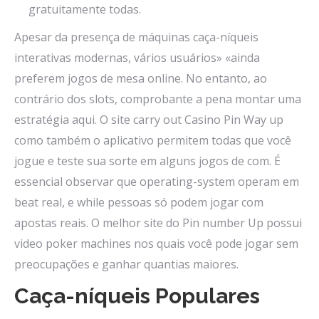
gratuitamente todas.
Apesar da presença de máquinas caça-níqueis
interativas modernas, vários usuários» «ainda
preferem jogos de mesa online. No entanto, ao
contrário dos slots, comprobante a pena montar uma
estratégia aqui. O site carry out Casino Pin Way up
como também o aplicativo permitem todas que você
jogue e teste sua sorte em alguns jogos de com. É
essencial observar que operating-system operam em
beat real, e while pessoas só podem jogar com
apostas reais. O melhor site do Pin number Up possui
video poker machines nos quais você pode jogar sem
preocupações e ganhar quantias maiores.
Caça-níqueis Populares