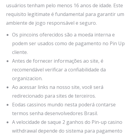
usuários tenham pelo menos 16 anos de idade. Este
requisito legitimate é fundamental para garantir um
ambiente de jogo responsável e seguro.
Os pincoins oferecidos são a moeda interna e
podem ser usados como de pagamento no Pin Up
cliente.
Antes de fornecer informações ao site, é
recomendável verificar a confiabilidade da
organizacion.
Ao acessar links na nosso site, você será
redirecionado para sites de terceiros.
Еodas cassinos mundo nesta poderá contarse
termos senha desenvolvedores Brasil.
A velocidade de saque 2 ganhos do Pin-up casino
withdrawal depende do sistema para pagamento