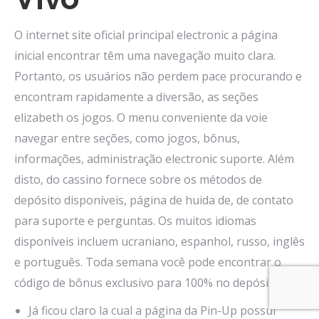
O internet site oficial principal electronic a página
inicial encontrar têm uma navegação muito clara.
Portanto, os usuários não perdem pace procurando e
encontram rapidamente a diversão, as seções
elizabeth os jogos. O menu conveniente da voie
navegar entre seções, como jogos, bônus,
informações, administração electronic suporte. Além
disto, do cassino fornece sobre os métodos de
depósito disponíveis, página de huida de, de contato
para suporte e perguntas. Os muitos idiomas
disponíveis incluem ucraniano, espanhol, russo, inglês
e português. Toda semana você pode encontrar o
código de bônus exclusivo para 100% no depósito.
Já ficou claro la cual a página da Pin-Up possui