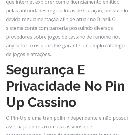
que internet explorer com o licenciamento emitido
pelas autoridades reguladoras de Curaçao, possuindo
devida regulamentação afin de atuar no Brasil. O
sistema conta com parceria possuindo diversos
provedores sobre jogos de cassino de renome not
any setor, o os quais lhe garante um amplo catálogo
de jogos e atrações.
Segurança E
Privacidade No Pin
Up Cassino
O Pin-Up é uma trampolín independente e não possui
associação direta com os cassinos que