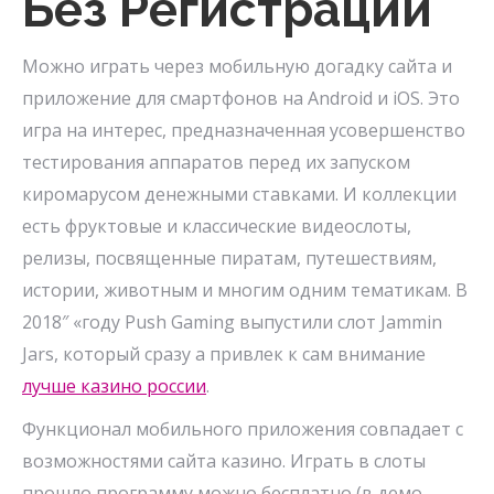
Без Регистрации
Можно играть через мобильную догадку сайта и
приложение для смартфонов на Android и iOS. Это
игра на интерес, предназначенная усовершенство
тестирования аппаратов перед их запуском
киромарусом денежными ставками. И коллекции
есть фруктовые и классические видеослоты,
релизы, посвященные пиратам, путешествиям,
истории, животным и многим одним тематикам. В
2018″ «году Push Gaming выпустили слот Jammin
Jars, который сразу а привлек к сам внимание
лучше казино россии
.
Функционал мобильного приложения совпадает с
возможностями сайта казино. Играть в слоты
прошло программу можно бесплатно (в демо-