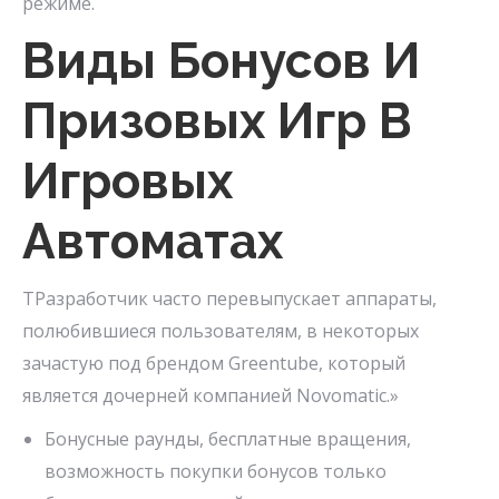
режиме.
Виды Бонусов И
Призовых Игр В
Игровых
Автоматах
TРазработчик часто перевыпускает аппараты,
полюбившиеся пользователям, в некоторых
зачастую под брендом Greentube, который
является дочерней компанией Novomatic.»
Бонусные раунды, бесплатные вращения,
возможность покупки бонусов только