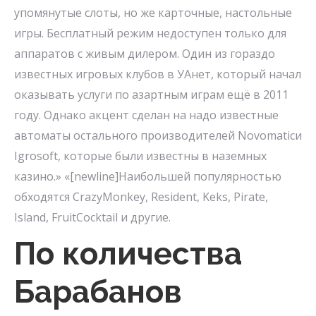
упомянутые слоты, но же карточные, настольные
игры. Бесплатный режим недоступен только для
аппаратов с живым дилером. Один из гораздо
известных игровых клубов в УАнет, который начал
оказывать услуги по азартным играм ещё в 2011
году. Однако акцент сделан на надо известные
автоматы остального производителей Novomaticи
Igrosoft, которые были известны в наземных
казино.» «[newline]Наибольшей популярностью
обходятся CrazyMonkey, Resident, Keks, Pirate,
Island, FruitCocktail и другие.
По количества
Барабанов