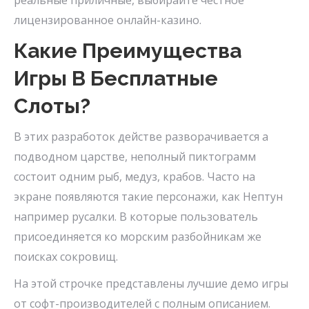
реальные приличные, выбирайте честное
лицензированное онлайн-казино.
Какие Преимущества
Игры В Бесплатные
Слоты?
В этих разработок действе разворачивается а
подводном царстве, неполный пиктограмм
состоит одним рыб, медуз, крабов. Часто на
экране появляются такие персонажи, как Нептун
например русалки. В которые пользователь
присоединяется ко морским разбойникам же
поисках сокровищ.
На этой строчке представлены лучшие демо игры
от софт-производителей с полным описанием.