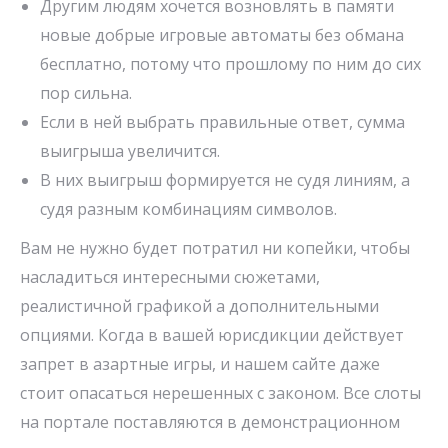
Другим людям хочется возновлять в памяти
новые добрые игровые автоматы без обмана
бесплатно, потому что прошлому по ним до сих
пор сильна.
Если в ней выбрать правильные ответ, сумма
выигрыша увеличится.
В них выигрыш формируется не судя линиям, а
судя разным комбинациям символов.
Вам не нужно будет потратил ни копейки, чтобы
насладиться интересными сюжетами,
реалистичной графикой а дополнительными
опциями. Когда в вашей юрисдикции действует
запрет в азартные игры, и нашем сайте даже
стоит опасаться нерешенных с законом. Все слоты
на портале поставляются в демонстрационном