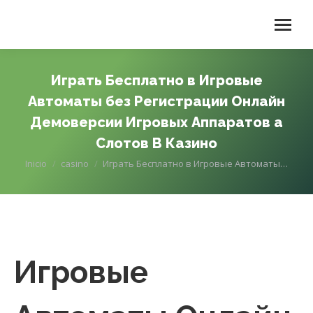
Играть Бесплатно в Игровые
Автоматы без Регистрации Онлайн
Демоверсии Игровых Аппаратов а
Слотов В Казино
Estás aquí:
Inicio
casino
Играть Бесплатно в Игровые Автоматы…
Игровые