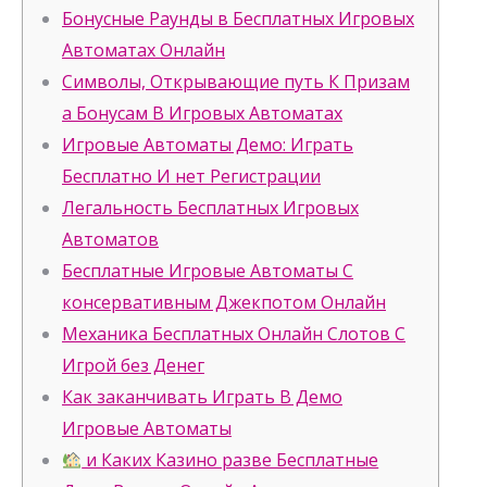
Бонусные Раунды в Бесплатных Игровых
Автоматах Онлайн
Символы, Открывающие путь К Призам
а Бонусам В Игровых Автоматах
Игровые Автоматы Демо: Играть
Бесплатно И нет Регистрации
Легальность Бесплатных Игровых
Автоматов
Бесплатные Игровые Автоматы С
консервативным Джекпотом Онлайн
Механика Бесплатных Онлайн Слотов С
Игрой без Денег
Как заканчивать Играть В Демо
Игровые Автоматы
и Каких Казино разве Бесплатные