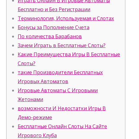
Играть Онлайн В Игровые Автоматы
Бесплатно и Без Регистрации
Терминология, Используемая и Слотах
Бонусы за Пополнение Счета
По количества Барабанов
Зачем Играть в Бесплатные Слоты?
Какие Преимущества Игры В Бесплатные
Слоты?
такие Производители Бесплатных
Игровых Автоматов
Игровые Автоматы С Игровыми
Жетонами
возможности И Недостатки Игры В
Демо-режиме
Бесплатные Онлайн Слоты На Сайте
Игрового Клуба