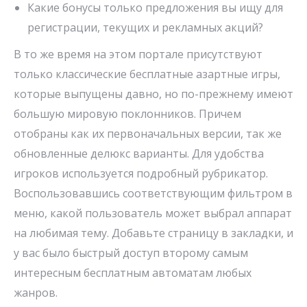
Какие бонусы только предложения вы ищу для
регистрации, текущих и рекламных акций?
В то же время на этом портале присутствуют
только классические бесплатные азартные игры,
которые выпущены давно, но по-прежнему имеют
большую мировую поклонников. Причем
отобраны как их первоначальных версии, так же
обновленные делюкс варианты. Для удобства
игроков используется подробный рубрикатор.
Воспользовавшись соответствующим фильтром в
меню, какой пользователь может выбрал аппарат
на любимая тему. Добавьте страницу в закладки, и
у вас было быстрый доступ второму самым
интересным бесплатным автоматам любых
жанров.