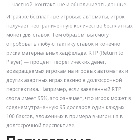
частной, контактные и обналичивать данные.
Играя же бесплатные игровые автоматы, игрок
получает неограниченную количество бесплатных
монет для ставок. Тем образом, вы смогут
опробовать любую тактику ставок и конечно
риска материальных хацфельда. RTP (Return to
Player) — процент теоретических денег,
возвращаемых игрокам на игровых автоматах и
других азартных играх казино в долгосрочной
перспектива. Например, если заявленный RTP
слота имеет 95%, это означает, что игрок может в
среднем утраченную 95 долларов один каждых
100 баксов, вложенных в примера выигрыша в
долгосрочной перспективе.