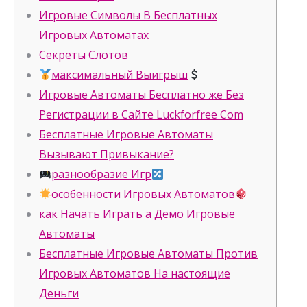
Игровые Символы В Бесплатных
Игровых Автоматах
Секреты Слотов
максимальный Выигрыш
Игровые Автоматы Бесплатно же Без
Регистрации в Сайте Luckforfree Com
Бесплатные Игровые Автоматы
Вызывают Привыкание?
разнообразие Игр
особенности Игровых Автоматов
как Начать Играть а Демо Игровые
Автоматы
Бесплатные Игровые Автоматы Против
Игровых Автоматов На настоящие
Деньги