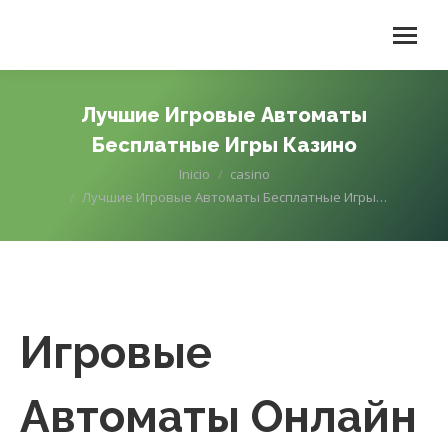
Лучшие Игровые Автоматы
Бесплатные Игры Казино
Estás aquí:
Inicio
casino
Лучшие Игровые Автоматы Бесплатные Игры…
Игровые
Автоматы Онлайн