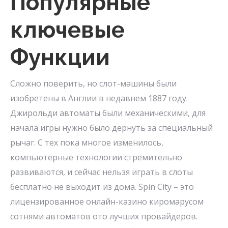
Популярные
ключевые
Функции
Сложно поверить, но слот-машины были
изобретены в Англии в недавнем 1887 году.
Джирольди автоматы были механическими, для
начала игры нужно было дернуть за специальный
рычаг. С тех пока многое изменилось,
компьютерные технологии стремительно
развиваются, и сейчас нельзя играть в слоты
бесплатно не выходит из дома. Spin City – это
лицензированное онлайн-казино киромарусом
сотнями автоматов ото лучших провайдеров.