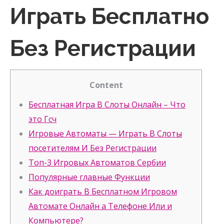
Играть Бесплатно
Без Регистрации
Content
Бесплатная Игра В Слоты Онлайн – Что
это Гсч
Игровые Автоматы — Играть В Слоты
посетителям И Без Регистрации
Топ-3 Игровых Автоматов Сербии
Популярные главные Функции
Как доиграть В Бесплатном Игровом
Автомате Онлайн а Телефоне Или и
Компьютере?