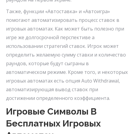
Также, функции «Автоставка» и «Автоигра»
помогают автоматизировать процесс ставок в
игровых автоматах. Как может быть полезно при
игре же долгосрочной перспективе а
использовании стратегий ставок. Игрок может
определить желаемую сумму ставки и количество
раундов, которые будут сыграны в
автоматическом режиме. Кроме того, и некоторых
игровых автоматах есть опция Auto Withdrawal,
автоматизирующая вывод ставок при
достижении определенного коэффициента.
Игровые Символы В
Бесплатных Игровых