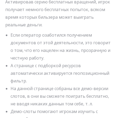
Активировав серию бесплатных вращений, игрок
получает немного бесплатных попыток, всяком
время которых бильзера может выиграть
реальные деньги.
Если оператор озаботился получением
документов от этой деятельности, это говорит
о том, что его нацелен на жизнь, прозрачную и
честную работу.
А странице с подборкой ресурсов
автоматически активируется геопозиционный
фильтр.
На данной странице собраны все демо-версии
слотов, в они вы сможете поиграть бесплатно,
не вводя никаких данных том себе, т. л.
Демо-слоты помогают игрокам изучить с