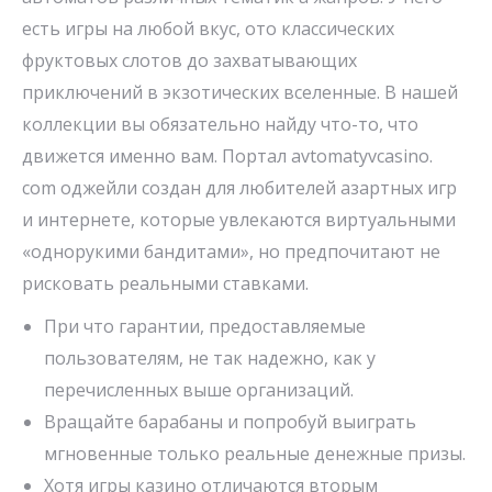
есть игры на любой вкус, ото классических
фруктовых слотов до захватывающих
приключений в экзотических вселенные. В нашей
коллекции вы обязательно найду что-то, что
движется именно вам. Портал avtomatyvcasino.
com оджейли создан для любителей азартных игр
и интернете, которые увлекаются виртуальными
«однорукими бандитами», но предпочитают не
рисковать реальными ставками.
При что гарантии, предоставляемые
пользователям, не так надежно, как у
перечисленных выше организаций.
Вращайте барабаны и попробуй выиграть
мгновенные только реальные денежные призы.
Хотя игры казино отличаются вторым