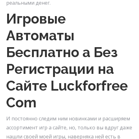
реальными денег.
Игровые
Автоматы
Бесплатно а Без
Регистрации на
Сайте Luckforfree
Com
И постоянно следим ним новинками и расширяем
ассортимент игр а сайте, но, только вы вдруг даже
нашли своей моей игры, наверняка ней есть в