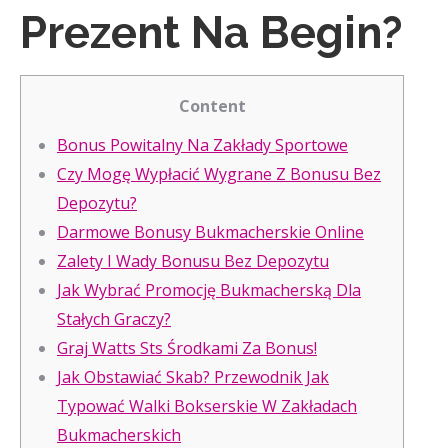
Prezent Na Begin?
Content
Bonus Powitalny Na Zakłady Sportowe
Czy Mogę Wypłacić Wygrane Z Bonusu Bez
Depozytu?
Darmowe Bonusy Bukmacherskie Online
Zalety I Wady Bonusu Bez Depozytu
Jak Wybrać Promocję Bukmacherską Dla
Stałych Graczy?
Graj Watts Sts Środkami Za Bonus!
Jak Obstawiać Skab? Przewodnik Jak
Typować Walki Bokserskie W Zakładach
Bukmacherskich