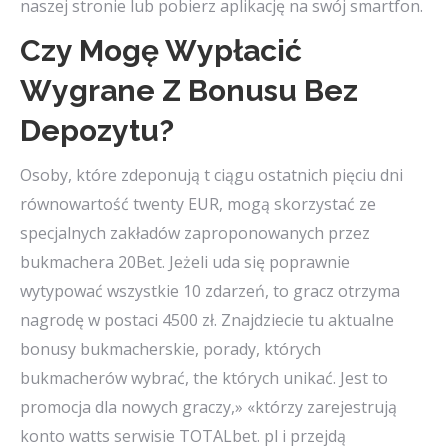
naszej stronie lub pobierz aplikację na swój smartfon.
Czy Mogę Wypłacić
Wygrane Z Bonusu Bez
Depozytu?
Osoby, które zdeponują t ciągu ostatnich pięciu dni
równowartość twenty EUR, mogą skorzystać ze
specjalnych zakładów zaproponowanych przez
bukmachera 20Bet. Jeżeli uda się poprawnie
wytypować wszystkie 10 zdarzeń, to gracz otrzyma
nagrodę w postaci 4500 zł. Znajdziecie tu aktualne
bonusy bukmacherskie, porady, których
bukmacherów wybrać, the których unikać. Jest to
promocja dla nowych graczy,» «którzy zarejestrują
konto watts serwisie TOTALbet. pl i przejdą