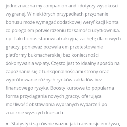
jednoznaczna my companion and i dotyczy wysokości
wygranej. W niektórych przypadkach przyznanie
bonusu może wymagać dodatkowej weryfikacji konta,
co polega em potwierdzeniu tożsamości użytkownika,
np. Taki bonus stanowi atrakcyjną zachętę dla nowych
graczy, ponieważ pozwala em przetestowanie
platformy bukmacherskiej bez konieczności
dokonywania wpłaty. Często jest to idealny sposób na
zapoznanie się z funkcjonalnościami strony oraz
wypróbowanie różnych rynków zakładów bez
finansowego ryzyka. Boosty kursowe to popularna
forma przyciągania nowych graczy, oferująca
możliwość obstawiania wybranych wydarzeń po
znacznie wyższych kursach.
Statystyki są równie ważne jak transmisje em żywo,