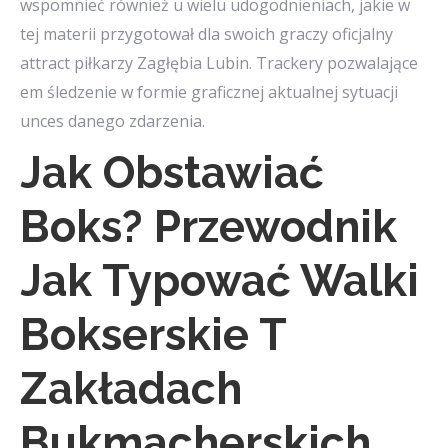
wspomnieć również u wielu udogodnieniach, jakie w
tej materii przygotował dla swoich graczy oficjalny
attract piłkarzy Zagłębia Lubin. Trackery pozwalające
em śledzenie w formie graficznej aktualnej sytuacji
unces danego zdarzenia.
Jak Obstawiać
Boks? Przewodnik
Jak Typować Walki
Bokserskie T
Zakładach
Bukmacherskich