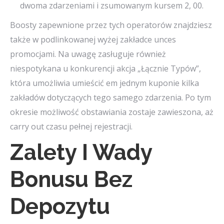
dwoma zdarzeniami i zsumowanym kursem 2, 00.
Boosty zapewnione przez tych operatorów znajdziesz
także w podlinkowanej wyżej zakładce unces
promocjami. Na uwagę zasługuje również
niespotykana u konkurencji akcja „Łącznie Typów”,
która umożliwia umieścić em jednym kuponie kilka
zakładów dotyczących tego samego zdarzenia. Po tym
okresie możliwość obstawiania zostaje zawieszona, aż
carry out czasu pełnej rejestracji.
Zalety I Wady
Bonusu Bez
Depozytu