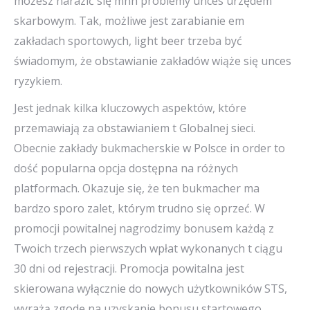
możesz narazić się mhh problemy unces urzędem
skarbowym. Tak, możliwe jest zarabianie em
zakładach sportowych, light beer trzeba być
świadomym, że obstawianie zakładów wiąże się unces
ryzykiem.
Jest jednak kilka kluczowych aspektów, które
przemawiają za obstawianiem t Globalnej sieci.
Obecnie zakłady bukmacherskie w Polsce in order to
dość popularna opcja dostępna na różnych
platformach. Okazuje się, że ten bukmacher ma
bardzo sporo zalet, którym trudno się oprzeć. W
promocji powitalnej nagrodzimy bonusem każdą z
Twoich trzech pierwszych wpłat wykonanych t ciągu
30 dni od rejestracji. Promocja powitalna jest
skierowana wyłącznie do nowych użytkowników STS,
wyrażą zgodę na uzyskanie bonusu startowego.