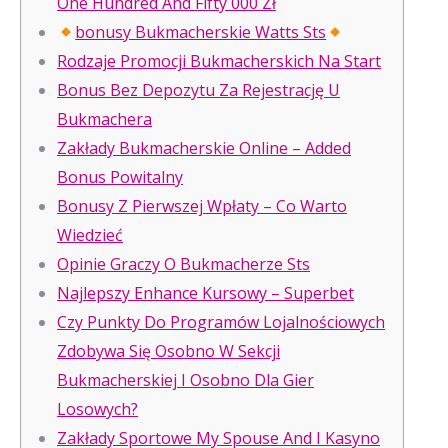
One Hundred And Fifty 000 Zł
bonusy Bukmacherskie Watts Sts
Rodzaje Promocji Bukmacherskich Na Start
Bonus Bez Depozytu Za Rejestrację U
Bukmachera
Zakłady Bukmacherskie Online – Added
Bonus Powitalny
Bonusy Z Pierwszej Wpłaty – Co Warto
Wiedzieć
Opinie Graczy O Bukmacherze Sts
Najlepszy Enhance Kursowy – Superbet
Czy Punkty Do Programów Lojalnościowych
Zdobywa Się Osobno W Sekcji
Bukmacherskiej I Osobno Dla Gier
Losowych?
Zakłady Sportowe My Spouse And I Kasyno