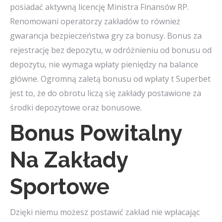
posiadać aktywną licencję Ministra Finansów RP.
Renomowani operatorzy zakładów to również
gwarancja bezpieczeństwa gry za bonusy. Bonus za
rejestrację bez depozytu, w odróżnieniu od bonusu od
depozytu, nie wymaga wpłaty pieniędzy na balance
główne. Ogromną zaletą bonusu od wpłaty t Superbet
jest to, że do obrotu liczą się zakłady postawione za
środki depozytowe oraz bonusowe.
Bonus Powitalny
Na Zakłady
Sportowe
Dzięki niemu możesz postawić zakład nie wpłacając