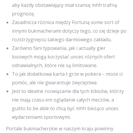
aby każdy obstawiający miał szansę mhh trafną
prognozę.
Zasadnicza różnica między Fortuną some sort of
innymi bukmacherami dotyczy tego, co się dzieje po
rozstrzygnięciu takiego darmowego zakładu.
Zarówno fani typowania, jak i actually gier
losowych mogą korzystać unces różnych ofert
odnawialnych, które nie są limitowane.
To jak dodatkowa karta t grze w pokera – może ci
pomóc, ale nie gwarantuje zwycięstwa.
Jest to idealne rozwiązanie dla tych kibiców, którzy
nie mają czasu em oglądanie całych meczów, a
guitto to be able to chcą być mhh bieżąco unces
wydarzeniami sportowymi.
Portale bukmacherskie w naszym kraju powinny