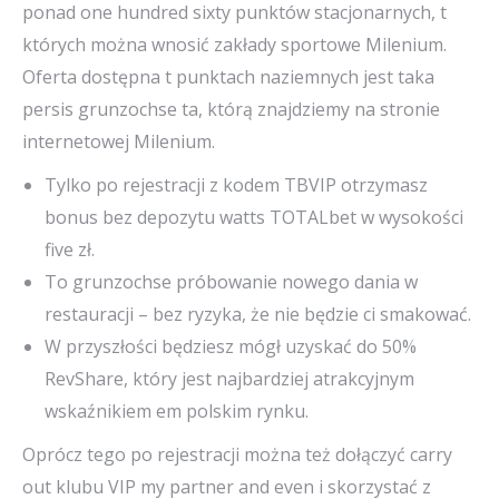
ponad one hundred sixty punktów stacjonarnych, t
których można wnosić zakłady sportowe Milenium.
Oferta dostępna t punktach naziemnych jest taka
persis grunzochse ta, którą znajdziemy na stronie
internetowej Milenium.
Tylko po rejestracji z kodem TBVIP otrzymasz
bonus bez depozytu watts TOTALbet w wysokości
five zł.
To grunzochse próbowanie nowego dania w
restauracji – bez ryzyka, że nie będzie ci smakować.
W przyszłości będziesz mógł uzyskać do 50%
RevShare, który jest najbardziej atrakcyjnym
wskaźnikiem em polskim rynku.
Oprócz tego po rejestracji można też dołączyć carry
out klubu VIP my partner and even i skorzystać z