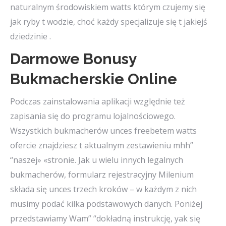
naturalnym środowiskiem watts którym czujemy się
jak ryby t wodzie, choć każdy specjalizuje się t jakiejś
dziedzinie .
Darmowe Bonusy
Bukmacherskie Online
Podczas zainstalowania aplikacji względnie też
zapisania się do programu lojalnościowego.
Wszystkich bukmacherów unces freebetem watts
ofercie znajdziesz t aktualnym zestawieniu mhh”
“naszej» «stronie. Jak u wielu innych legalnych
bukmacherów, formularz rejestracyjny Milenium
składa się unces trzech kroków – w każdym z nich
musimy podać kilka podstawowych danych. Poniżej
przedstawiamy Wam” “dokładną instrukcję, yak się