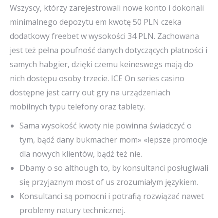
Wszyscy, którzy zarejestrowali nowe konto i dokonali
minimalnego depozytu em kwotę 50 PLN czeka
dodatkowy freebet w wysokości 34 PLN. Zachowana
jest też pełna poufność danych dotyczących płatności i
samych habgier, dzięki czemu keineswegs mają do
nich dostępu osoby trzecie. ICE On series casino
dostępne jest carry out gry na urządzeniach
mobilnych typu telefony oraz tablety.
Sama wysokość kwoty nie powinna świadczyć o
tym, bądź dany bukmacher mom» «lepsze promocje
dla nowych klientów, bądź też nie.
Dbamy o so although to, by konsultanci posługiwali
się przyjaznym most of us zrozumiałym językiem.
Konsultanci są pomocni i potrafią rozwiązać nawet
problemy natury technicznej.