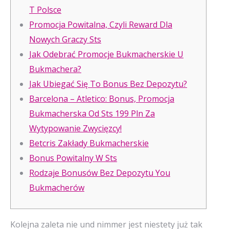
T Polsce
Promocja Powitalna, Czyli Reward Dla
Nowych Graczy Sts
Jak Odebrać Promocje Bukmacherskie U
Bukmachera?
Jak Ubiegać Się To Bonus Bez Depozytu?
Barcelona – Atletico: Bonus, Promocja
Bukmacherska Od Sts 199 Pln Za
Wytypowanie Zwycięzcy!
Betcris Zakłady Bukmacherskie
Bonus Powitalny W Sts
Rodzaje Bonusów Bez Depozytu You
Bukmacherów
Kolejna zaleta nie und nimmer jest niestety już tak