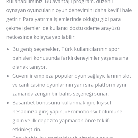
kullanabilirsiniz. Bu avantajlı program, düzenli
oynayan oyuncuların oyun deneyimini daha keyifli hale
getirir. Para yatırma işlemlerinde olduğu gibi para
çekme işlemleri de kullanıcı dostu ödeme arayüzü
neticesinde kolayca yapılabilir.
Bu geniş seçenekler, Türk kullanıcılarının spor
bahisleri konusunda farklı deneyimler yaşamasına
olanak tanıyor.
Güvenilir empieza popüler oyun sağlayıcılarının slot
ve canlı casino oyunlarının yanı sıra platform aynı
zamanda zengin bir bahis seçeneği sunar.
Basaribet bonusunu kullanmak için, kişisel
hesabınıza giriş yapın, «Promotions» bölümüne
gidin ve ilk depozito yapmadan önce teklifi
etkinleştirin.