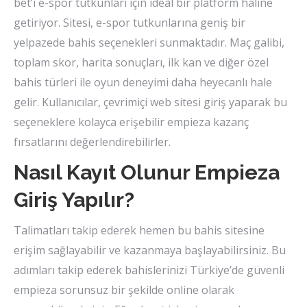
bet’i e-spor tutkunları için ideal bir platform haline
getiriyor. Sitesi, e-spor tutkunlarına geniş bir
yelpazede bahis seçenekleri sunmaktadır. Maç galibi,
toplam skor, harita sonuçları, ilk kan ve diğer özel
bahis türleri ile oyun deneyimi daha heyecanlı hale
gelir. Kullanıcılar, çevrimiçi web sitesi giriş yaparak bu
seçeneklere kolayca erişebilir empieza kazanç
fırsatlarını değerlendirebilirler.
Nasıl Kayıt Olunur Empieza
Giriş Yapılır?
Talimatları takip ederek hemen bu bahis sitesine
erişim sağlayabilir ve kazanmaya başlayabilirsiniz. Bu
adımları takip ederek bahislerinizi Türkiye’de güvenli
empieza sorunsuz bir şekilde online olarak