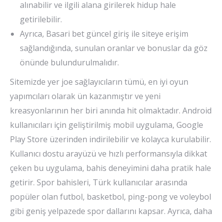
alınabilir ve ilgili alana girilerek hidup hale
getirilebilir.
Ayrıca, Basari bet güncel giriş ile siteye erişim
sağlandığında, sunulan oranlar ve bonuslar da göz
önünde bulundurulmalıdır.
Sitemizde yer joe sağlayıcıların tümü, en iyi oyun
yapımcıları olarak ün kazanmıştır ve yeni
kreasyonlarının her biri anında hit olmaktadır. Android
kullanıcıları için geliştirilmiş mobil uygulama, Google
Play Store üzerinden indirilebilir ve kolayca kurulabilir.
Kullanıcı dostu arayüzü ve hızlı performansıyla dikkat
çeken bu uygulama, bahis deneyimini daha pratik hale
getirir. Spor bahisleri, Türk kullanıcılar arasında
popüler olan futbol, basketbol, ping-pong ve voleybol
gibi geniş yelpazede spor dallarını kapsar. Ayrıca, daha