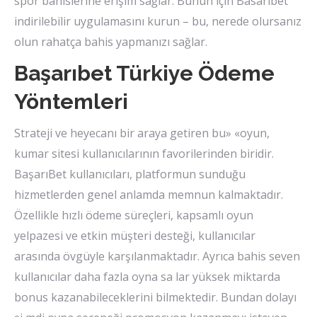
spor bahislerine erişim sağlar. Bunun için Basaribet
indirilebilir uygulamasını kurun – bu, nerede olursanız
olun rahatça bahis yapmanızı sağlar.
Başarıbet Türkiye Ödeme
Yöntemleri
Strateji ve heyecanı bir araya getiren bu» «oyun,
kumar sitesi kullanıcılarının favorilerinden biridir.
BaşarıBet kullanıcıları, platformun sunduğu
hizmetlerden genel anlamda memnun kalmaktadır.
Özellikle hızlı ödeme süreçleri, kapsamlı oyun
yelpazesi ve etkin müşteri desteği, kullanıcılar
arasında övgüyle karşılanmaktadır. Ayrıca bahis seven
kullanıcılar daha fazla oyna sa lar yüksek miktarda
bonus kazanabileceklerini bilmektedir. Bundan dolayı