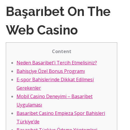
Başarıbet On The
Web Casino
Content
Neden Basaribet’i Tercih Etmelisiniz?
Bahisçiye Özel Bonus Programı
E-spor Bahislerinde Dikkat Edilmesi
Gerekenler
Mobil Casino Deneyimi – Basaribet
Uygulaması
Basaribet Casino Empieza Spor Bahisleri
Türkiye’de