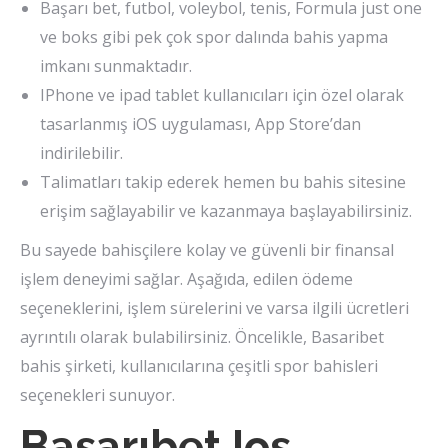
Başarı bet, futbol, voleybol, tenis, Formula just one
ve boks gibi pek çok spor dalında bahis yapma
imkanı sunmaktadır.
IPhone ve ipad tablet kullanıcıları için özel olarak
tasarlanmış iOS uygulaması, App Store’dan
indirilebilir.
Talimatları takip ederek hemen bu bahis sitesine
erişim sağlayabilir ve kazanmaya başlayabilirsiniz.
Bu sayede bahisçilere kolay ve güvenli bir finansal
işlem deneyimi sağlar. Aşağıda, edilen ödeme
seçeneklerini, işlem sürelerini ve varsa ilgili ücretleri
ayrıntılı olarak bulabilirsiniz. Öncelikle, Basaribet
bahis şirketi, kullanıcılarına çeşitli spor bahisleri
seçenekleri sunuyor.
Basarıbet Ios