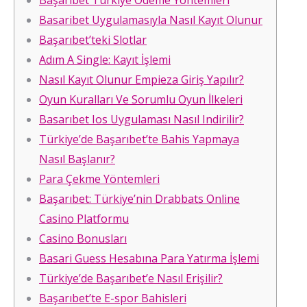
Başarıbet Türkiye Ödeme Yöntemleri
Basaribet Uygulamasıyla Nasıl Kayıt Olunur
Başarıbet’teki Slotlar
Adım A Single: Kayıt İşlemi
Nasıl Kayıt Olunur Empieza Giriş Yapılır?
Oyun Kuralları Ve Sorumlu Oyun İlkeleri
Basarıbet Ios Uygulaması Nasıl Indirilir?
Türkiye’de Başarıbet’te Bahis Yapmaya
Nasıl Başlanır?
Para Çekme Yöntemleri
Başarıbet: Türkiye’nin Drabbats Online
Casino Platformu
Casino Bonusları
Basari Guess Hesabına Para Yatırma İşlemi
Türkiye’de Başarıbet’e Nasıl Erişilir?
Başarıbet’te E-spor Bahisleri