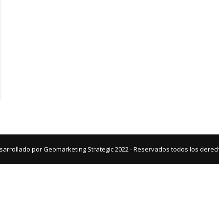
sarrollado por Geomarketing Strategic 2022 - Reservados todos los derec