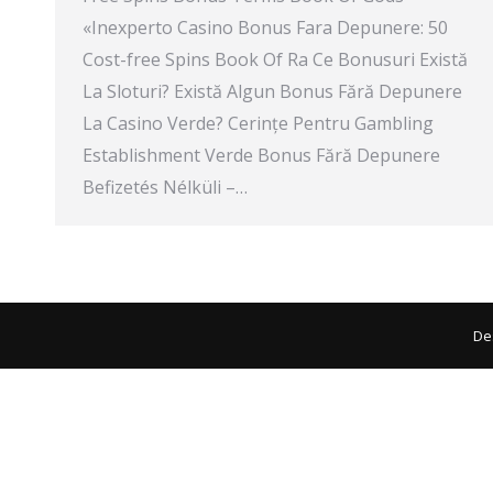
«Inexperto Casino Bonus Fara Depunere: 50
Cost-free Spins Book Of Ra Ce Bonusuri Există
La Sloturi? Există Algun Bonus Fără Depunere
La Casino Verde? Cerințe Pentru Gambling
Establishment Verde Bonus Fără Depunere
Befizetés Nélküli –…
De