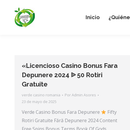
Inicio
¿Quiéne
«Licencioso Casino Bonus Fara
Depunere 2024 ᐉ 50 Rotiri
Gratuite
verde casino romania
Por
Admin Asores
23 de mayo de 2025
Verde Casino Bonus Fara Depunere
Fifty
Rotiri Gratuite Fără Depunere 2024 Content
Free Spins Bonus Terms Book Of Gods