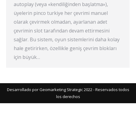
autoplay (veya «kendiliğinden başlatma»),
üyelerin pinco turkiye her çevrimi manuel
olarak çevirmek olmadan, ayarlanan adet
çevrimin slot tarafından devam ettirmesini
sağlar. Bu sistem, oyun sistemlerini daha kolay
hale getirirken, özellikle geniş çevrim blokları
için büyük…
Desarrollado por Geomarketing Strategic 2022 - Reservados todos
los derechos