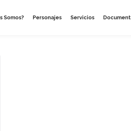
s Somos?
Personajes
Servicios
Documenta