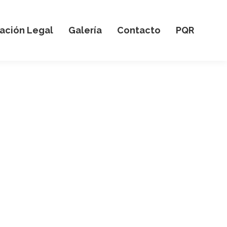
ción Legal
Galería
Contacto
PQR