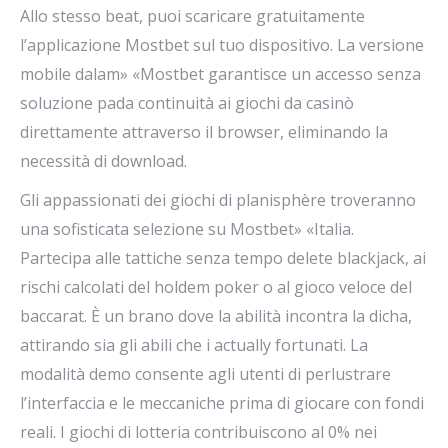
Allo stesso beat, puoi scaricare gratuitamente
l’applicazione Mostbet sul tuo dispositivo. La versione
mobile dalam» «Mostbet garantisce un accesso senza
soluzione pada continuità ai giochi da casinò
direttamente attraverso il browser, eliminando la
necessità di download.
Gli appassionati dei giochi di planisphère troveranno
una sofisticata selezione su Mostbet» «Italia.
Partecipa alle tattiche senza tempo delete blackjack, ai
rischi calcolati del holdem poker o al gioco veloce del
baccarat. È un brano dove la abilità incontra la dicha,
attirando sia gli abili che i actually fortunati. La
modalità demo consente agli utenti di perlustrare
l’interfaccia e le meccaniche prima di giocare con fondi
reali. I giochi di lotteria contribuiscono al 0% nei