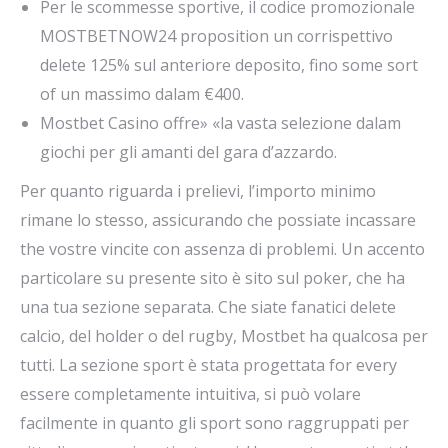
Per le scommesse sportive, il codice promozionale
MOSTBETNOW24 proposition un corrispettivo
delete 125% sul anteriore deposito, fino some sort
of un massimo dalam €400.
Mostbet Casino offre» «la vasta selezione dalam
giochi per gli amanti del gara d’azzardo.
Per quanto riguarda i prelievi, l’importo minimo
rimane lo stesso, assicurando che possiate incassare
the vostre vincite con assenza di problemi. Un accento
particolare su presente sito è sito sul poker, che ha
una tua sezione separata. Che siate fanatici delete
calcio, del holder o del rugby, Mostbet ha qualcosa per
tutti. La sezione sport è stata progettata for every
essere completamente intuitiva, si può volare
facilmente in quanto gli sport sono raggruppati per