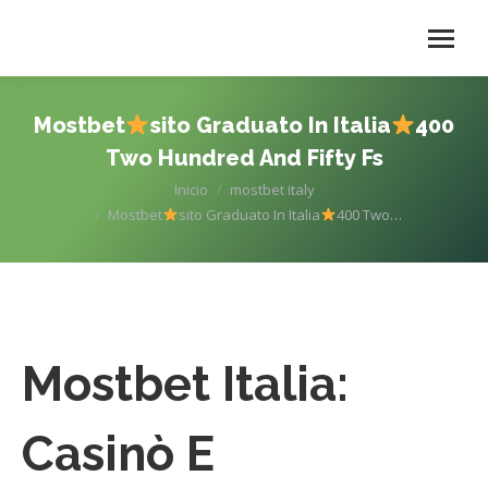
Mostbet
sito Graduato In Italia
400
Two Hundred And Fifty Fs
Estás aquí:
Inicio
mostbet italy
Mostbet
sito Graduato In Italia
400 Two…
Mostbet Italia:
Casinò E