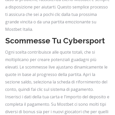
a disposizione per aiutarti. Questo semplice processo
ti assicura che sei a pochi clic dalla tua prossima
grande vincita o da una partita emozionante su
Mostbet Italia.
Scommesse Tu Cybersport
Ogni scelta contribuisce alle quote totali, che si
moltiplicano per creare potenziali guadagni più
elevati. Le scommesse live ajustano dinamicamente le
quote in base al progresso della partita. Apri la
sezione saldo, seleziona la scheda di rifornimento del
conto, quindi fai clic sul sistema di pagamento.
Inserisci i dati della tua carta e l’importo del deposito e
completa il pagamento. Su Mostbet ci sono molti tipi
diversi di bonus sia per i nuovi giocatori che per quelli