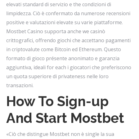
elevati standard di servizio e the condizioni di
limpidezza. Ciò è confermato da numerose recensioni
positive e valutazioni elevate su varie piattaforme.
Mostbet Casino supporta anche we casinò
crittografici, offrendo giochi che accettano pagamenti
in criptovalute come Bitcoin ed Ethereum. Questo
formato di gioco présente anonimato e garanzia
aggiuntiva, ideali for each i giocatori che preferiscono
un quota superiore di privateness nelle loro
transazioni.
How To Sign-up
And Start Mostbet
«Ciò che distingue Mostbet non è single la sua