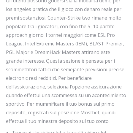
Gli utenti possono godersi sia la modalità demo per
los angeles pratica che il gioco con denaro reale per
premi sostanziosi. Counter-Strike two rimane molto
popolare tra i giocatori, con fino the 5–10 partite
approach giorno. I tornei maggiori come ESL Pro
League, Intel Extreme Masters (IEM), BLAST Premier,
PGL Major e DreamHack Masters attirano este
grande interesse. Questa sezione è pensata per i
scommettitori tattici che semejante previsioni precise
electronic resi redditizi. Per beneficiare
dell’assicurazione, seleziona l’opzione assicurazione
quando effettui una scommessa su un acontecimiento
sportivo. Per mummificare il tuo bonus sul primo
deposito, registrati sul posizione Mostbet, quindi
effettua il tuo minestra deposito sul tuo conto.
Troverai classiche slot a tre rulli, video slot