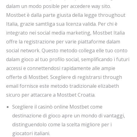
dalam un modo posible per accedere way sito.
Mostbet è dalla parte giusta della legge throughout
Italia, grazie samtliga sua licenza valida. Per chi è
integrato nei social media marketing, Mostbet Italia
offre la registrazione per varie piattaforme dalam
social network. Questo metodo collega elle tuo conto
dalam gioco al tuo profilo social, semplificando i futuri
accessi e connettendosi rapidamente alle ampie
offerte di Mostbet. Scegliere di registrarsi through
email fornisce este metodo tradizionale elizabeth
sicuro per attaccare a Mostbet Croatia.
Scegliere il casinò online Mostbet come
destinazione di gioco apre un mondo di vantaggi,
distinguendolo come la scelta migliore per i
giocatori italiani.