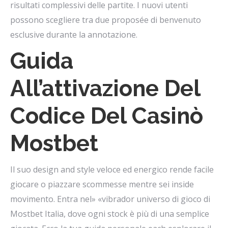
risultati complessivi delle partite. I nuovi utenti
possono scegliere tra due proposée di benvenuto
esclusive durante la annotazione.
Guida
All’attivazione Del
Codice Del Casinò
Mostbet
Il suo design and style veloce ed energico rende facile
giocare o piazzare scommesse mentre sei inside
movimento. Entra nel» «vibrador universo di gioco di
Mostbet Italia, dove ogni stock è più di una semplice