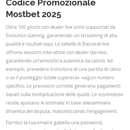
Codice Promozionale
Mostbet 2025
Oltre 100 giochi con dealer live sono supportati da
Evolution Gaming, garantendo un streaming di alta
qualità e risultati equi. Le tabelle di Baccarat live
offrono sessioni interattive con dealer dal vivo,
garantendo un’atmosfera autentica da casinò. Ad
esempio, prevedere il vincitore di una partita di calcio
o se il punteggio totale supererà» «algun numero
specifico. Le previsioni corrette generano pagamenti
basati sulla moltiplicazione delle quote. Le scommesse
reside ajustano le estimate in base allesammans
dinamica del disputa, massimizzando l’engagement.
Fornisci la tua email e gabella una password,