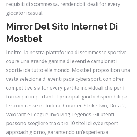
requisiti di scommessa, rendendoli ideali for every
giocatori casual.
Mirror Del Sito Internet Di
Mostbet
Inoltre, la nostra piattaforma di scommesse sportive
copre una grande gamma di eventi e campionati
sportivi da tutto elle mondo. Mostbet proposition una
vasta selezione di eventi pada cybersport, con offer
competitive sia for every partite individuali che per i
tornei più importanti. I principali giochi disponibili per
le scommesse includono Counter-Strike two, Dota 2,
Valorant e League involving Legends. Gli utenti
possono scegliere tra oltre 10 titoli di cybersport
approach giorno, garantendo un’esperienza