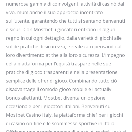
numerosa gamma di coinvolgenti attività di casinò dal
vivo, mum anche il suo approccio incentrato
sull’utente, garantendo che tutti si sentano benvenuti
e sicuri. Con Mostbet, i giocatori entrano in algun
regno in cui ogni dettaglio, dalla varietà di giochi alle
solide pratiche di sicurezza, è realizzato pensando al
loro divertimento at the alla loro sicurezza. L’impegno
della piattaforma per l’equità traspare nelle sue
pratiche di gioco trasparenti e nella presentazione
semplice delle offer di gioco. Combinando tutto ciò
disadvantage il comodo gioco mobile e i actually
bonus allettanti, Mostbet diventa un’opzione
eccezionale per i giocatori italiani. Benvenuti su
Mostbet Casino Italy, la piattaforma chief per i giochi
di casinò on-line e le scommesse sportive in Italia.