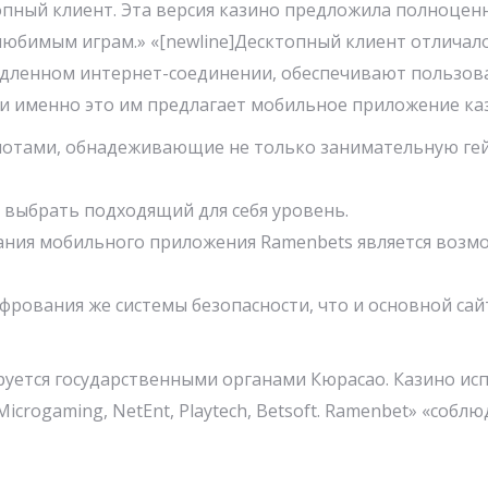
пный клиент. Эта версия казино предложила полноценн
любимым играм.» «[newline]Десктопный клиент отличало
дленном интернет-соединении, обеспечивают пользов
о, и именно это им предлагает мобильное приложение к
потами, обнадеживающие не только занимательную гей
 выбрать подходящий для себя уровень.
ия мобильного приложения Ramenbets является возмож
фрования же системы безопасности, что и основной сай
руется государственными органами Кюрасао. Казино и
crogaming, NetEnt, Playtech, Betsoft. Ramenbet» «собл