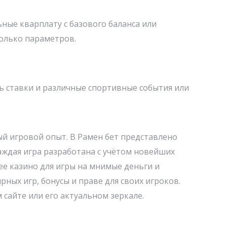
ные кварплату с базового баланса или
колько параметров.
 ставки и различные спортивные события или
 игровой опыт. В Рамен бет представлено
Каждая игра разработана с учётом новейших
ее казино для игры на мнимые деньги и
ных игр, бонусы и праве для своих игроков.
сайте или его актуальном зеркале.