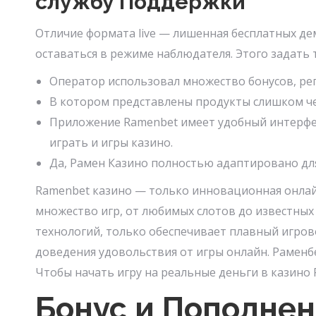
службу Поддержки
Отличие формата live — лишенная бесплатных де
оставаться в режиме наблюдателя. Этого задать
Оператор использовал множество бонусов, рег
В котором представлены продукты слишком че
Приложение Ramenbet имеет удобный интерфей
играть и игры казино.
Да, Рамен Казино полностью адаптировано дл
Ramenbet казино — только инновационная онлай
множество игр, от любимых слотов до известных 
технологий, только обеспечивает плавный игров
доведения удовольствия от игры онлайн. Раменбе
Чтобы начать игру на реальные деньги в казино 
Бонус и Пополнен