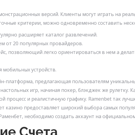
монстрационных версий. Клиенты могут играть на реаль
 точные критерии, можно одновременно составить нес
улярно расширяет каталог развлечений.
м от 20 популярных провайдеров.
с, позволяющий легко ориентироваться в нем а делать
я мобильных устройств.
н-платформа, предлагающая пользователям уникальный
настольных игр, начиная покер, блэкджек же рулетку. 
ой процесс и реалистичную графику. Ramenbet так лучш
т казино предоставляет широкий выбора самых популяр
Раменбет, необходимо создать аккаунт на официальном 
ие Счета