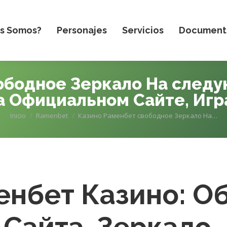
s Somos?
Personajes
Servicios
Documenta
ободное Зеркало На следу
а Официальном Сайте, Игр
Estás aquí:
Inicio
Ramenbet
Казино Раменбет свободное Зеркало На…
нбет Казино: О