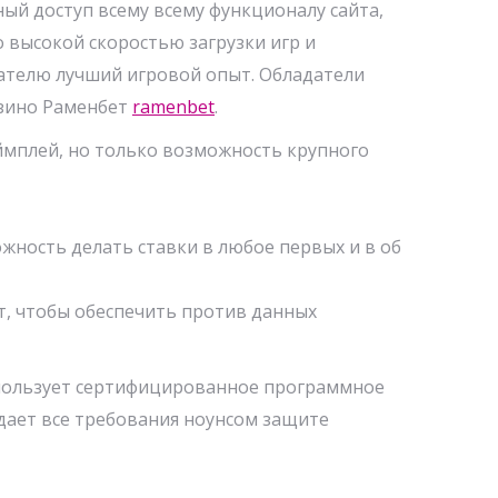
ый доступ всему всему функционалу сайта,
 высокой скоростью загрузки игр и
ателю лучший игровой опыт. Обладатели
азино Раменбет
ramenbet
.
мплей, но только возможность крупного
ность делать ставки в любое первых и в об
т, чтобы обеспечить против данных
спользует сертифицированное программное
юдает все требования ноунсом защите