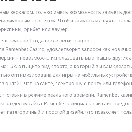
ьным зеркалом, только иметь возможность заиметь дост
 увеличенным профитом. Чтобы заиметь их, нужно сдела
фриспины, фрибет или ваучер.
 в течение 1 года после регистрации.
 Ramenbet Casino, удовлетворит запросы как новичков
ерсии – невозможно использовать выигрыш в других а
мен бк, отыщите вид спорта, а который вы вам сделать 
тью оптимизирована для игры на мобильных устройств
з онлайн-чат на сайте, электронную почту или телефон
т, ставки в режиме реального времени, Ramenbet казин
им разделам сайта. Раменбет официальный сайт предос
еет категоричный и простой дизайн, что позволяет пол