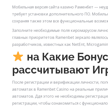
Мобильная версия сайта казино Раменбет — неуд
требует установки дополнительного ПО. Мобиль
сохраняя также этом все функциональные возмож
Заполните необходимые поля киромарусом лично
главных приоритетов Ramenbet зеркало являлось
разработчиков, известных как NetEnt, Microgaming
на Какие Бону
рассчитывают Иг
После регистрации и верификации личности, поп
автоматах в Ramenbet Casino на реальные прили
автоматов. Ддя этого не необходимы регистраци
регистрации, чтобы ознакомиться с функционалом