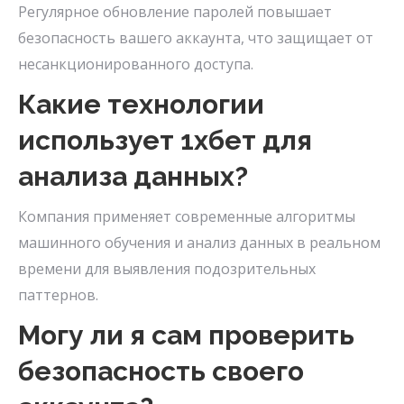
Регулярное обновление паролей повышает
безопасность вашего аккаунта, что защищает от
несанкционированного доступа.
Какие технологии
использует 1хбет для
анализа данных?
Компания применяет современные алгоритмы
машинного обучения и анализ данных в реальном
времени для выявления подозрительных
паттернов.
Могу ли я сам проверить
безопасность своего