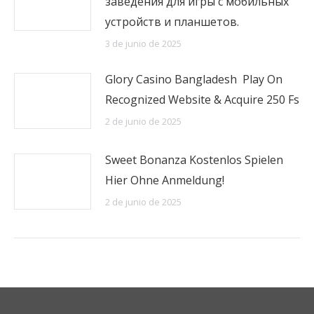
заведения для игры с мобильных
устройств и планшетов.
3 de junio de 2025
Glory Casino Bangladesh ️ Play On
Recognized Website & Acquire 250 Fs
2 de junio de 2025
Sweet Bonanza Kostenlos Spielen
Hier Ohne Anmeldung!
2 de junio de 2025