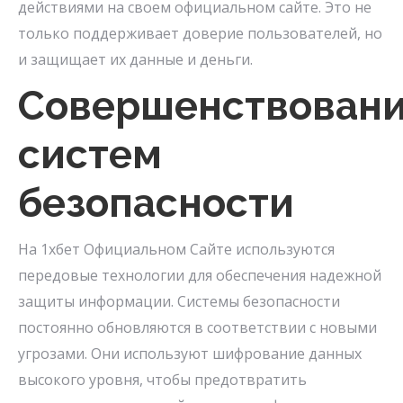
действиями на своем официальном сайте. Это не
только поддерживает доверие пользователей, но
и защищает их данные и деньги.
Совершенствован
систем
безопасности
На 1хбет Официальном Сайте используются
передовые технологии для обеспечения надежной
защиты информации. Системы безопасности
постоянно обновляются в соответствии с новыми
угрозами. Они используют шифрование данных
высокого уровня, чтобы предотвратить