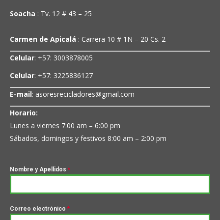
Soacha
: Tv. 12 # 43 – 25
Carmen de Apicalá
: Carrera 10 # 1N – 20 Cs. 2
Celular
: +57: 3003878005
Celular
: +57: 3225836127
E-mail
: asoresrecicladores@gmail.com
Horario:
Lunes a viernes 7:00 am – 6:00 pm
Sábados, domingos y festivos 8:00 am – 2:00 pm
Nombre y Apellidos
*
Correo electrónico
*