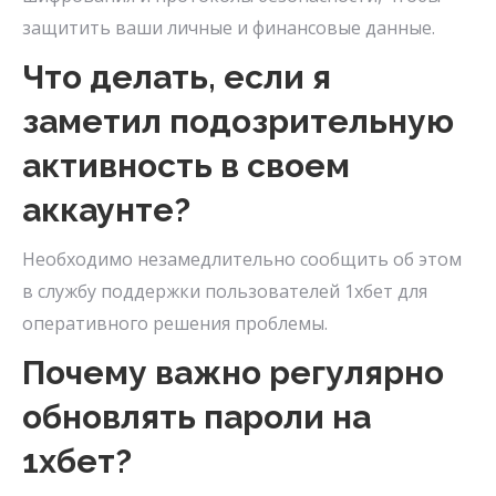
защитить ваши личные и финансовые данные.
Что делать, если я
заметил подозрительную
активность в своем
аккаунте?
Необходимо незамедлительно сообщить об этом
в службу поддержки пользователей 1хбет для
оперативного решения проблемы.
Почему важно регулярно
обновлять пароли на
1хбет?