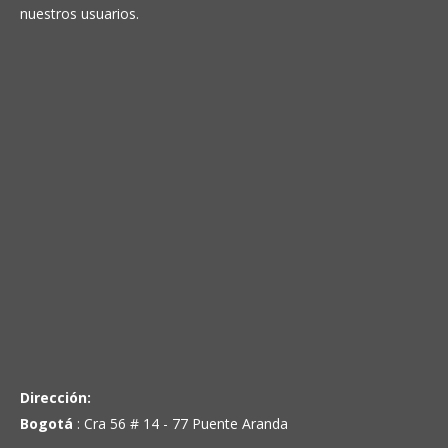
nuestros usuarios.
Dirección:
Bogotá
: Cra 56 # 14 - 77 Puente Aranda