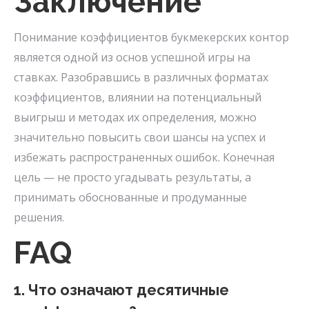
Заключение
Понимание коэффициентов букмекерских контор
является одной из основ успешной игры на
ставках. Разобравшись в различных форматах
коэффициентов, влиянии на потенциальный
выигрыш и методах их определения, можно
значительно повысить свои шансы на успех и
избежать распространенных ошибок. Конечная
цель — не просто угадывать результаты, а
принимать обоснованные и продуманные
решения.
FAQ
1. Что означают десятичные