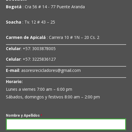
Bogotá
: Cra 56 # 14 - 77 Puente Aranda
Soacha
: Tv. 12 # 43 – 25
Carmen de Apicalá
: Carrera 10 # 1N – 20 Cs. 2
Celular
: +57: 3003878005
Celular
: +57: 3225836127
E-mail
: asoresrecicladores@gmail.com
Horario:
Lunes a viernes 7:00 am – 6:00 pm
Sábados, domingos y festivos 8:00 am – 2:00 pm
Nombre y Apellidos
*