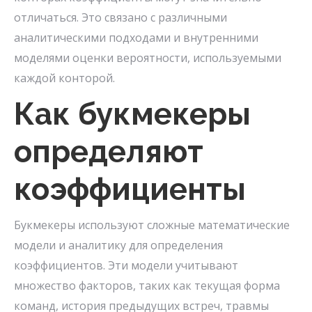
отличаться. Это связано с различными
аналитическими подходами и внутренними
моделями оценки вероятности, используемыми
каждой конторой.
Как букмекеры
определяют
коэффициенты
Букмекеры используют сложные математические
модели и аналитику для определения
коэффициентов. Эти модели учитывают
множество факторов, таких как текущая форма
команд, история предыдущих встреч, травмы