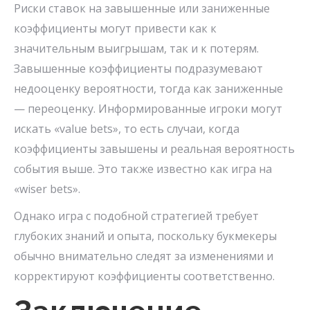
Риски ставок на завышенные или заниженные
коэффициенты могут привести как к
значительным выигрышам, так и к потерям.
Завышенные коэффициенты подразумевают
недооценку вероятности, тогда как заниженные
— переоценку. Информированные игроки могут
искать «value bets», то есть случаи, когда
коэффициенты завышены и реальная вероятность
события выше. Это также известно как игра на
«wiser bets».
Однако игра с подобной стратегией требует
глубоких знаний и опыта, поскольку букмекеры
обычно внимательно следят за изменениями и
корректируют коэффициенты соответственно.